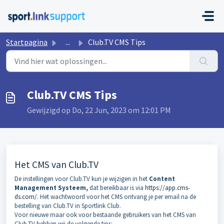
Doorgaan naar hoofdinhoud
Startpagina
...
Club.TV CMS Tips
Club.TV CMS Tips
Gewijzigd op Do, 22 Jun, 2023 om 12:01 PM
Het CMS van Club.TV
De instellingen voor Club.TV kun je wijzigen in het
Content
Management Systeem,
dat bereikbaar is via
https://app.cms-
ds.com/
. Het wachtwoord voor het CMS ontvang je per email na de
bestelling van Club.TV in Sportlink Club.
Voor nieuwe maar ook voor bestaande gebruikers van het CMS van
Club.TV hebben wij de volgende tips: