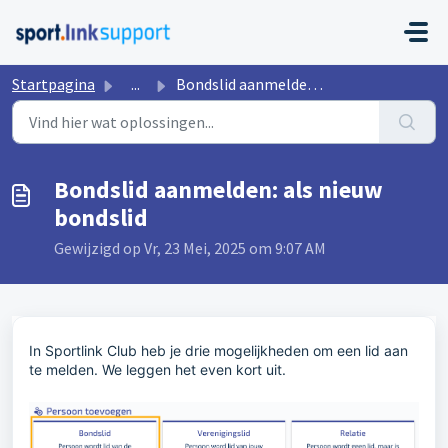
Doorgaan naar hoofdinhoud
Startpagina
...
Bondslid aanmelden: als nieuw bondslid
Bondslid aanmelden: als nieuw
bondslid
Gewijzigd op Vr, 23 Mei, 2025 om 9:07 AM
In Sportlink Club heb je drie mogelijkheden om een lid aan
te melden. We leggen het even kort uit.