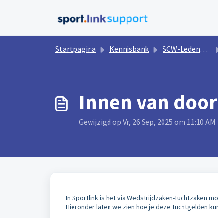
Doorgaan naar hoofdinhoud
Startpagina
Kennisbank
SCW-Ledenbeheer
Innen van door
Gewijzigd op Vr, 26 Sep, 2025 om 11:10 AM
In Sportlink is het via Wedstrijdzaken-Tuchtzaken m
Hieronder laten we zien hoe je deze tuchtgelden kunt