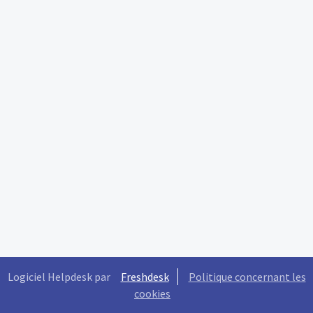
Logiciel Helpdesk par
Freshdesk
Politique concernant les
cookies