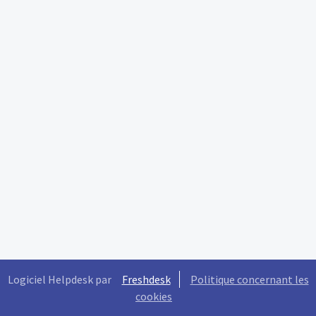
Logiciel Helpdesk par
Freshdesk
Politique concernant les
cookies