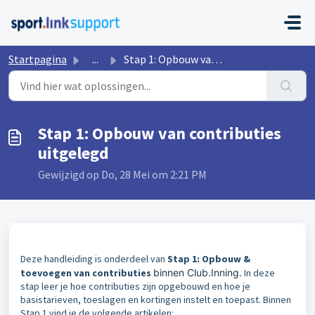
Doorgaan naar hoofdinhoud
Startpagina
...
Stap 1: Opbouw van contributies uitgelegd
Stap 1: Opbouw van contributies
uitgelegd
Gewijzigd op Do, 28 Mei om 2:21 PM
Deze handleiding is onderdeel van
Stap 1: Opbouw &
toevoegen van contributies
binnen Club.Inning.
In deze
stap leer je hoe contributies zijn opgebouwd en hoe je
basistarieven, toeslagen en kortingen instelt en toepast.
Binnen
Stap 1 vind je de volgende artikelen: